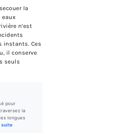
secouer la
s eaux
ivière n’est
ncidents
s instants. Ces
u, il conserve
s seuls
sé pour
traversez la
les longues
a suite