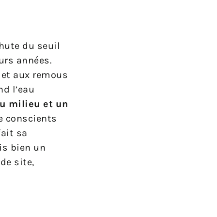
hute du seuil
eurs années.
s et aux remous
nd l’eau
u milieu et un
e conscients
ait sa
is bien un
de site,