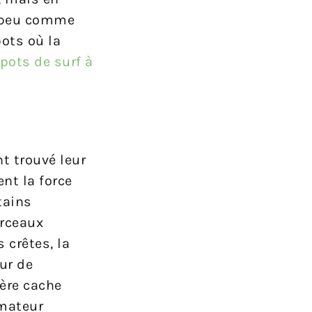
n peu comme
ots où la
spots de surf à
t trouvé leur
nt la force
tains
erceaux
 crêtes, la
ur de
ière cache
amateur