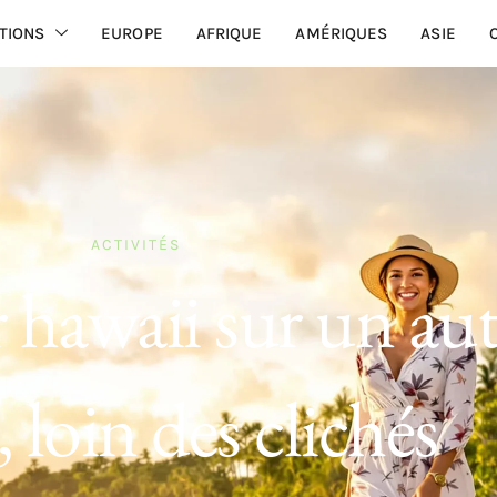
TIONS
EUROPE
AFRIQUE
AMÉRIQUES
ASIE
ACTIVITÉS
 hawaii sur un aut
, loin des clichés