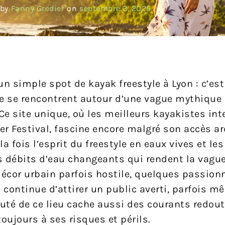
 by
Fanny Gredier
on
septembre 3, 2025
n simple spot de kayak freestyle à Lyon : c’est
le se rencontrent autour d’une vague mythique 
 Ce site unique, où les meilleurs kayakistes in
ver Festival, fascine encore malgré son accès ar
a fois l’esprit du freestyle en eaux vives et les 
es débits d’eau changeants qui rendent la vagu
écor urbain parfois hostile, quelques passion
i continue d’attirer un public averti, parfois 
auté de ce lieu cache aussi des courants redout
oujours à ses risques et périls.