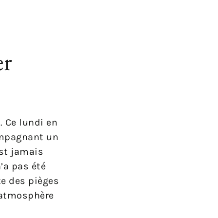
er
. Ce lundi en
compagnant un
st jamais
n’a pas été
te des pièges
e atmosphère