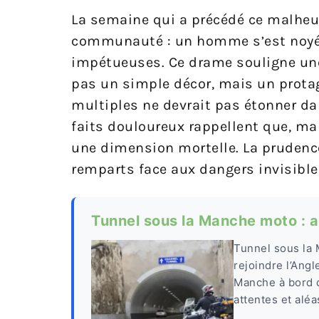
La semaine qui a précédé ce malheur
communauté : un homme s’est noyé e
impétueuses. Ce drame souligne une f
pas un simple décor, mais un protag
multiples ne devrait pas étonner da
faits douloureux rappellent que, malg
une dimension mortelle. La prudence 
remparts face aux dangers invisible
Tunnel sous la Manche moto : a
Tunnel sous la 
rejoindre l’Ang
Manche à bord d
attentes et aléa