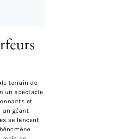
rfeurs
le terrain de
en un spectacle
ionnants et
l un géant
es se lancent
 phénomène
, mais en