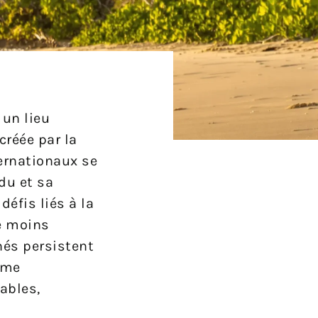
 un lieu
créée par la
ternationaux se
du et sa
défis liés à la
e moins
nés persistent
même
ables,