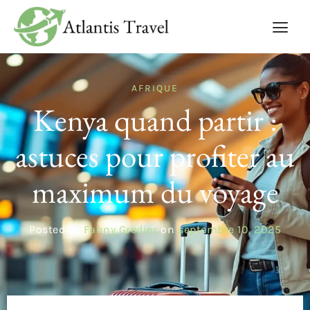
AFRIQUE
Kenya quand partir :
astuces pour profiter au
maximum du voyage
Posted by
Fanny Gredier
on
septembre 10, 2025