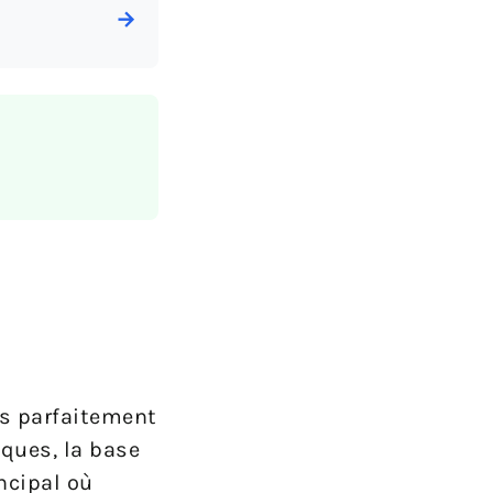
→
ns parfaitement
iques, la base
ncipal où