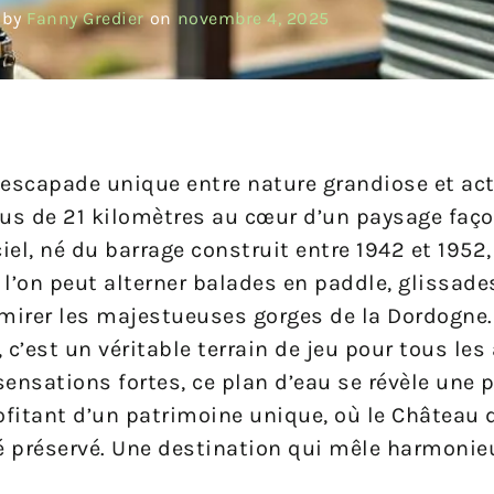
 by
Fanny Gredier
on
novembre 4, 2025
 escapade unique entre nature grandiose et act
lus de 21 kilomètres au cœur d’un paysage faç
ficiel, né du barrage construit entre 1942 et 1952
l’on peut alterner balades en paddle, glissad
irer les majestueuses gorges de la Dordogne.
’est un véritable terrain de jeu pour tous les 
s sensations fortes, ce plan d’eau se révèle une
rofitant d’un patrimoine unique, où le Château 
ssé préservé. Une destination qui mêle harmon