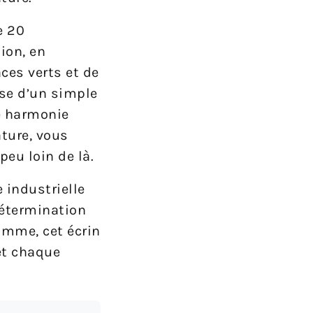
e 20
ion, en
ces verts et de
sse d’un simple
te harmonie
ture, vous
peu loin de là.
 industrielle
détermination
omme, cet écrin
et chaque