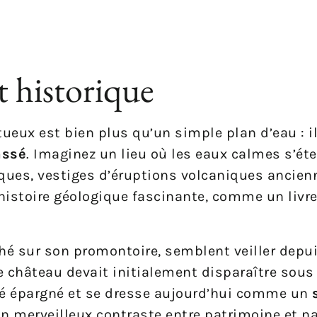
t historique
tueux est bien plus qu’un simple plan d’eau : i
assé
. Imaginez un lieu où les eaux calmes s’ét
ques, vestiges d’éruptions volcaniques ancienn
istoire géologique fascinante, comme un livre
ché sur son promontoire, semblent veiller depu
e château devait initialement disparaître sous
 été épargné et se dresse aujourd’hui comme un
 un merveilleux contraste entre patrimoine et na