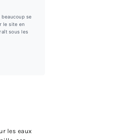
e beaucoup se
 le site en
aît sous les
ur les eaux