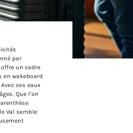
ivités
onné par
, offre un cadre
es en wakeboard
 Avec ses eaux
âges. Que l’on
 parenthèse
de Val semble
ieusement