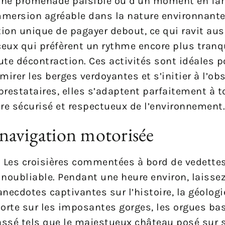
une promenade paisible ou d’un moment en fam
mersion agréable dans la nature environnante. 
tion unique de pagayer debout, ce qui ravit aus
ceux qui préfèrent un rythme encore plus tranqu
ute décontraction. Ces activités sont idéales p
irer les berges verdoyantes et s’initier à l’ob
 prestataires, elles s’adaptent parfaitement à t
dre sécurisé et respectueux de l’environnement.
navigation motorisée
 ? Les croisières commentées à bord de vedette
noubliable. Pendant une heure environ, laisse
anecdotes captivantes sur l’histoire, la géologie
 porte sur les imposantes gorges, les orgues ba
assé tels que le majestueux château posé sur sa