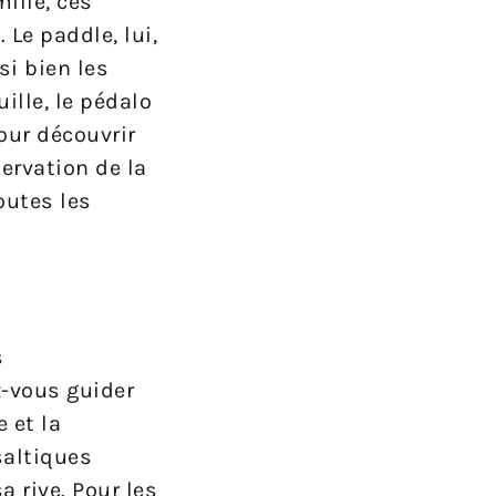
ille, ces
Le paddle, lui,
si bien les
ille, le pédalo
our découvrir
servation de la
outes les
s
z-vous guider
 et la
saltiques
 rive. Pour les