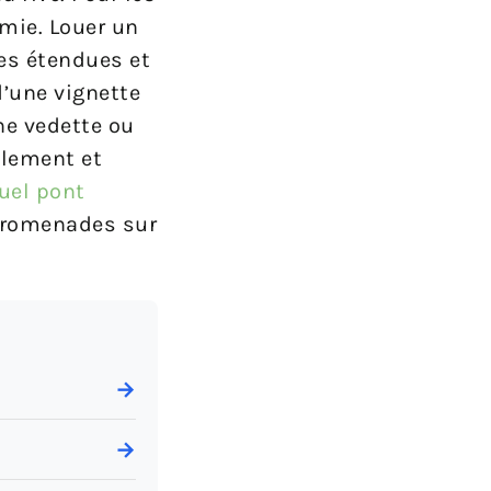
omie. Louer un
es étendues et
d’une vignette
ne vedette ou
llement et
uel pont
 promenades sur
→
→