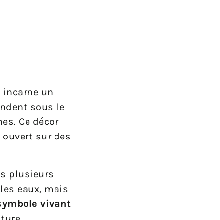
l incarne un
endent sous le
es. Ce décor
 ouvert sur des
is plusieurs
 les eaux, mais
symbole vivant
ture.