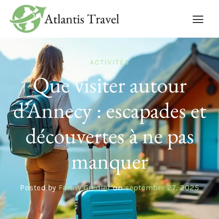
ACTIVITÉS
Que visiter autour
d’Annecy : escapades et
découvertes à ne pas
manquer
Posted by
Fanny Gredier
on
septembre 27, 2025