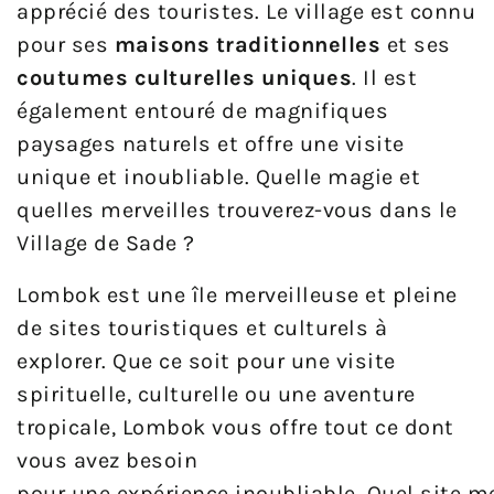
apprécié des touristes. Le village est connu
pour ses
maisons traditionnelles
et ses
coutumes culturelles uniques
. Il est
également entouré de magnifiques
paysages naturels et offre une visite
unique et inoubliable. Quelle magie et
quelles merveilles trouverez-vous dans le
Village de Sade ?
Lombok est une île merveilleuse et pleine
de sites touristiques et culturels à
explorer. Que ce soit pour une visite
spirituelle, culturelle ou une aventure
tropicale, Lombok vous offre tout ce dont
vous avez besoin
pour
une
exp
é
ri
ence
in
ou
bl
iable
.
Qu
el
site
m