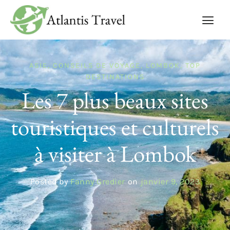
ASIE
,
CONSEILS DE VOYAGE
,
LOMBOK
,
TOP
DESTINATIONS
Les 7 plus beaux sites
touristiques et culturels
à visiter à Lombok
Posted by
Fanny Gredier
on
janvier 9, 2023