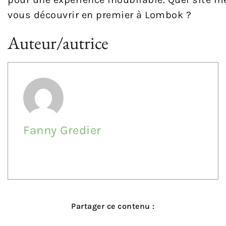
vous
dé
c
ou
v
rir
en
premier
à
Lomb
ok
?
Auteur/autrice
Fanny Gredier
Partager ce contenu :