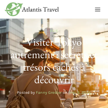
ASIE
Visiter Tokyo
autrement : secrets et
trésors cachés à
découvrir
Posted by
Fanny Gredier
on
mai 6, 2026