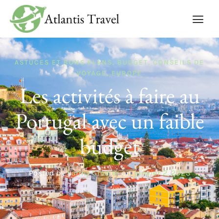
ASTUCES ET BONS PLANS
,
BUDGET
,
CONSEILS DE
VOYAGE
,
EUROPE
Les activités à faire au
Portugal avec un faible
budget
Posted by
Fanny Gredier
on
janvier 2, 2023