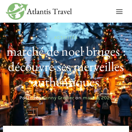
ACTIVITÉS
marché de noel bruges :
découvre ses merveilles
authentiques
Posted by
Fanny Gredier
on
mars 4, 2026