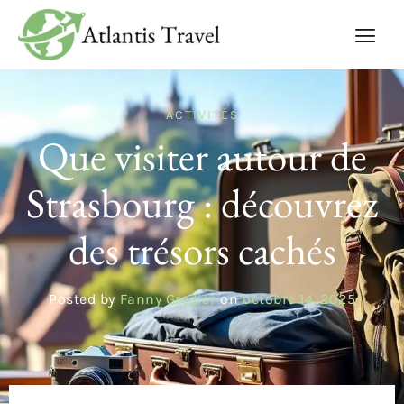
ACTIVITÉS
Que visiter autour de
Strasbourg : découvrez
des trésors cachés
Posted by
Fanny Gredier
on
octobre 14, 2025