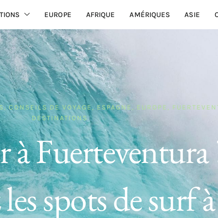
TIONS
EUROPE
AFRIQUE
AMÉRIQUES
ASIE
S
,
CONSEILS DE VOYAGE
,
ESPAGNE
,
EUROPE
,
FUERTEVEN
DESTINATIONS
r à Fuerteventura 
es spots de surf à