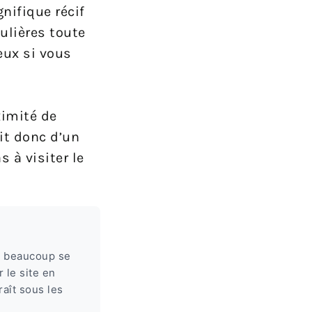
nifique récif
ulières toute
eux si vous
ximité de
git donc d’un
 à visiter le
e beaucoup se
 le site en
aît sous les