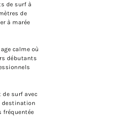
ts de surf à
 mètres de
fer à marée
plage calme où
urs débutants
fessionnels
 de surf avec
 destination
s fréquentée