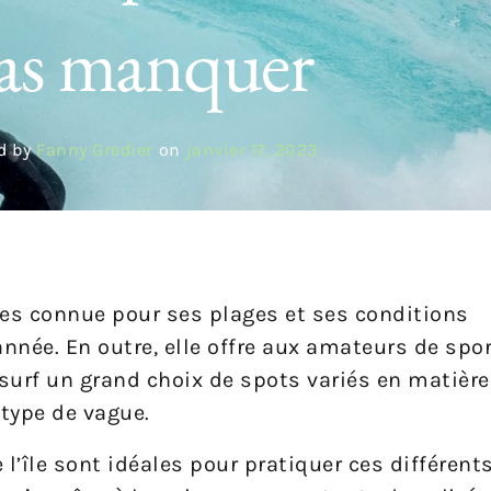
as manquer
d by
Fanny Gredier
on
janvier 17, 2023
ies connue pour ses plages et ses conditions
nnée. En outre, elle offre aux amateurs de spo
esurf un grand choix de spots variés en matière
 type de vague.
l’île sont idéales pour pratiquer ces différents