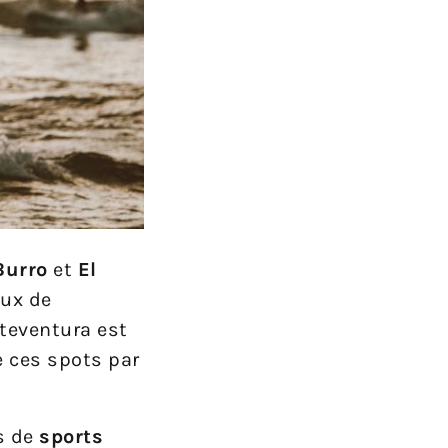
Burro
et
El
aux de
rteventura est
e ces spots par
s de
sports