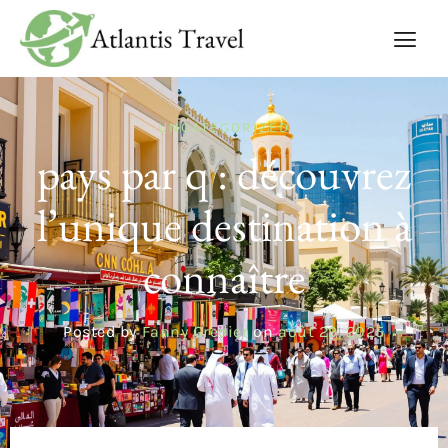
UNCATEGORIZED
pays par q : découvrez
l’unique destination à
connaître
Posted by
Fanny Gredier
on
août 29, 2025