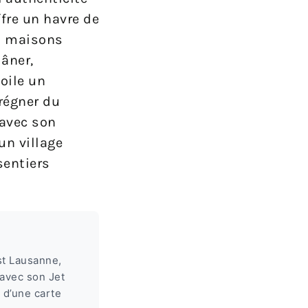
ffre un havre de
es maisons
lâner,
voile un
prégner du
 avec son
un village
sentiers
est Lausanne,
 avec son Jet
 d’une carte