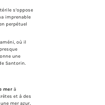
térile s’oppose
ma imprenable
en perpétuel
améni, où il
 presque
donne une
de Santorin.
e mer
à
rètes et à des
 une mer azur,