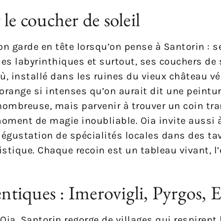
le coucher de soleil
’on garde en tête lorsqu’on pense à Santorin : 
es labyrinthiques et surtout, ses couchers de s
où, installé dans les ruines du vieux château vén
 orange si intenses qu’on aurait dit une peintu
ombreuse, mais parvenir à trouver un coin tra
moment de magie inoubliable. Oia invite aussi 
a dégustation de spécialités locales dans des ta
istique. Chaque recoin est un tableau vivant, l’
hentiques : Imerovigli, Pyrgos,
Oia, Santorin regorge de villages qui respirent 