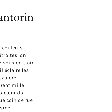
antorin
de couleurs
troites, on
z-vous en train
l éclaire les
explorer
frent mille
au cœur du
ue coin de rue.
isme.