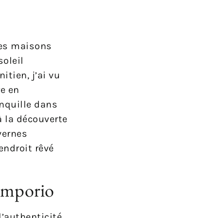
ses maisons
oleil
itien, j’ai vu
re en
nquille dans
à la découverte
vernes
endroit rêvé
 Emporio
l’authenticité