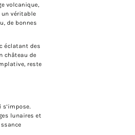
ge volcanique,
 un véritable
au, de bonnes
nc éclatant des
n château de
mplative, reste
i
s’impose.
ges lunaires et
uissance