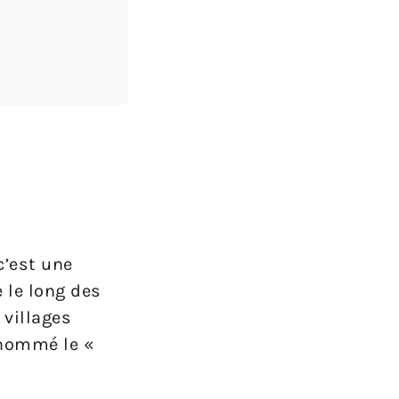
c’est une
 le long des
 villages
rnommé le «