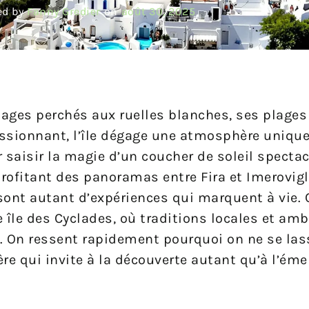
ed by
Fanny Gredier
on
août 30, 2025
llages perchés aux ruelles blanches, ses plages
ssionnant, l’île dégage une atmosphère unique
r saisir la magie d’un coucher de soleil spectac
profitant des panoramas entre Fira et Imerovigl
sont autant d’expériences qui marquent à vie.
te île des Cyclades, où traditions locales et am
 On ressent rapidement pourquoi on ne se las
ère qui invite à la découverte autant qu’à l’éme