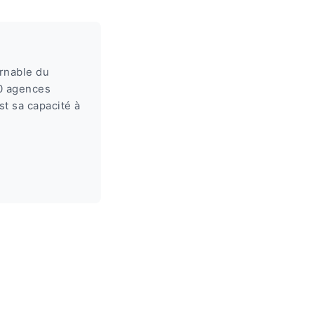
rnable du
80 agences
t sa capacité à