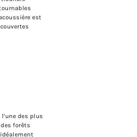
ntournables
Lacoussière est
écouvertes
 l’une des plus
des forêts
t idéalement