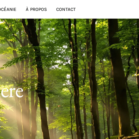
OCÉANIE
À PROPOS
CONTACT
ere
t