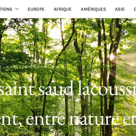
TIONS
EUROPE
AFRIQUE
AMÉRIQUES
ASIE
ASTUCES ET BONS PLANS
aint saud lacoussi
t, entre nature e