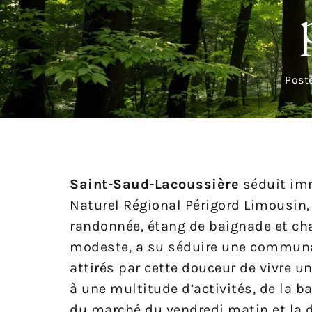
Post
Saint-Saud-Lacoussière
séduit imm
Naturel Régional Périgord Limousin,
randonnée, étang de baignade et chao
modeste, a su séduire une communa
attirés par cette douceur de vivre u
à une multitude d’activités, de la b
du marché du vendredi matin et la d