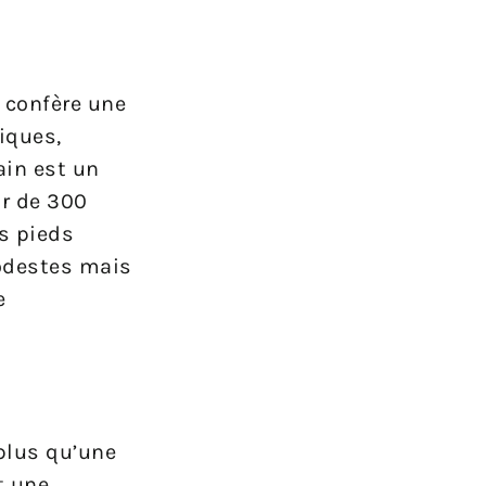
i confère une
iques,
ain est un
ur de 300
s pieds
modestes mais
e
 plus qu’une
t une