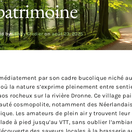
patrimoine
ed by
Fanny Gredier
on
août 23, 2025
édiatement par son cadre bucolique niché au
 où la nature s’exprime pleinement entre senti
s rocheux sur la rivière Dronne. Ce village pai
uté cosmopolite, notamment des Néerlandais 
nique. Les amateurs de plein air y trouvent leu
alade à pied jusqu’au VTT, sans oublier l’ambia
écouverte des saveurs locales à la brasserie a