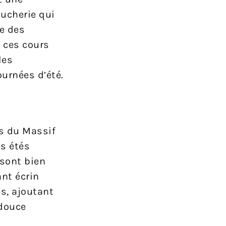
Bucherie qui
e des
e ces cours
les
urnées d’été.
s du Massif
es étés
 sont bien
nt écrin
es, ajoutant
 douce