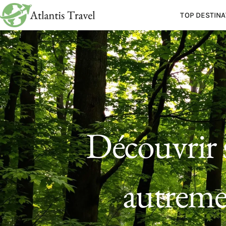
TOP DESTINA
Découvrir s
autremen