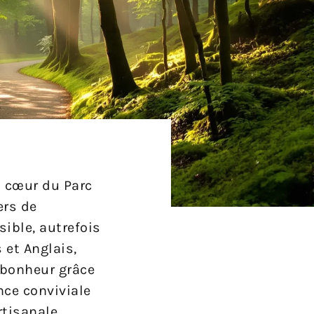
 cœur du Parc
ers de
sible, autrefois
et Anglais,
r bonheur grâce
nce conviviale
rtisanale