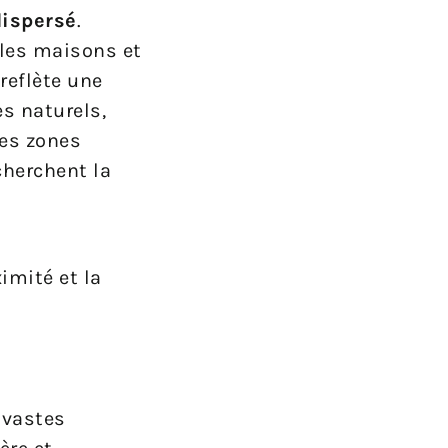
dispersé
.
 les maisons et
reflète une
es naturels,
des zones
cherchent la
imité et la
 vastes