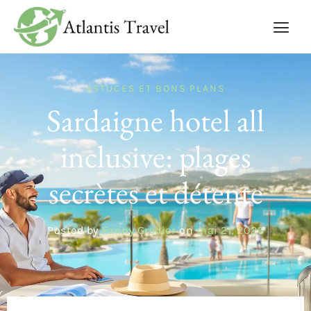
ASTUCES ET BONS PLANS
Sardaigne hotel all
inclusive: plages
secrètes et détente
Posted by
Fanny Gredier
on
mai 21, 2026