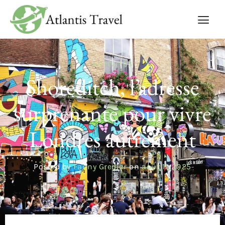
ACTIVITÉS
Shoreditch, l’adresse
surprenante pour vivre
Londres autrement
Posted by
Fanny Gredier
on
août 11, 2025