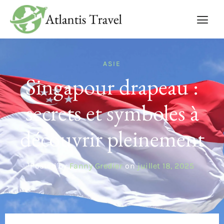
ASIE
Singapour drapeau :
secrets et symboles à
découvrir pleinement
Posted by
Fanny Gredier
on
juillet 18, 2025