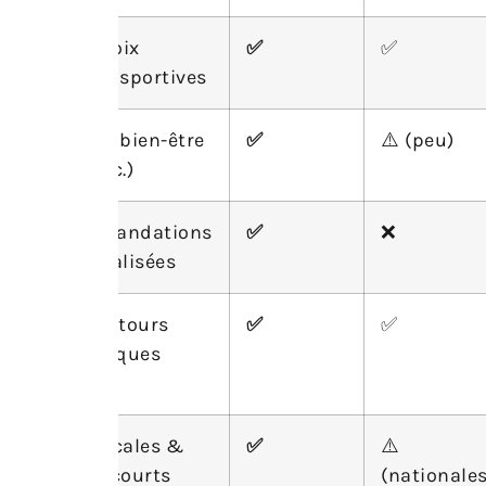
Large choix
✅
✅
activités sportives
Activités bien-être
✅
⚠️ (peu)
(yoga, etc.)
Recommandations
✅
❌
personnalisées
Avis et retours
✅
✅
authentiques
Offres locales &
✅
⚠️
circuits courts
(nationales