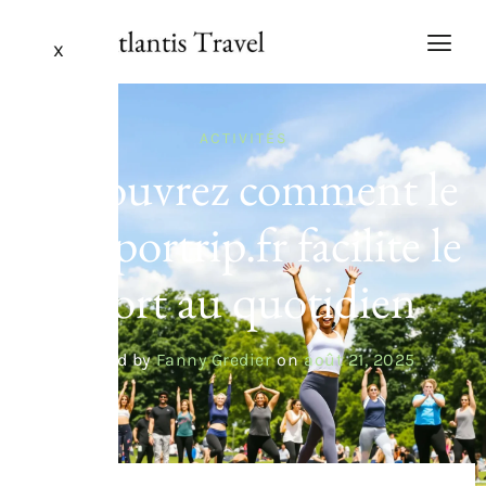
X
ACTIVITÉS
Découvrez comment le
site sportrip.fr facilite le
sport au quotidien
Posted by
Fanny Gredier
on
août 21, 2025