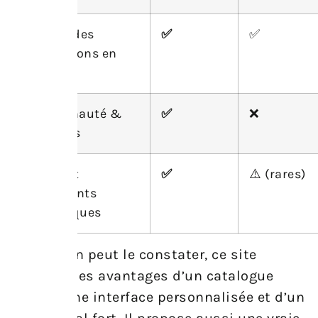
Gestion des
✅
✅
réservations en
ligne
Communauté &
✅
❌
échanges
Stages et
✅
⚠️ (rares)
événements
thématiques
Comme on peut le constater, ce site
combine les avantages d’un catalogue
riche, d’une interface personnalisée et d’un