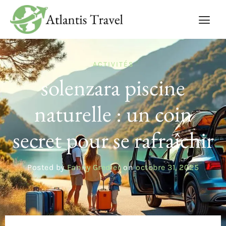
ACTIVITÉS
solenzara piscine
naturelle : un coin
secret pour se rafraîchir
Posted by
Fanny Gredier
on
octobre 31, 2025