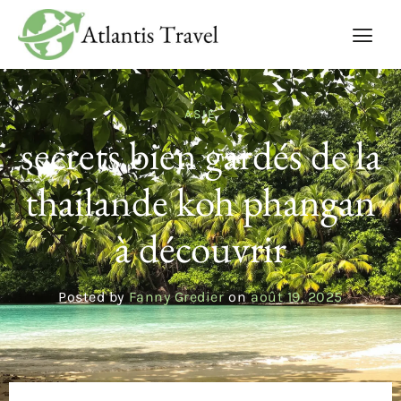
ASIE
secrets bien gardés de la
thailande koh phangan
à découvrir
Posted by
Fanny Gredier
on
août 19, 2025