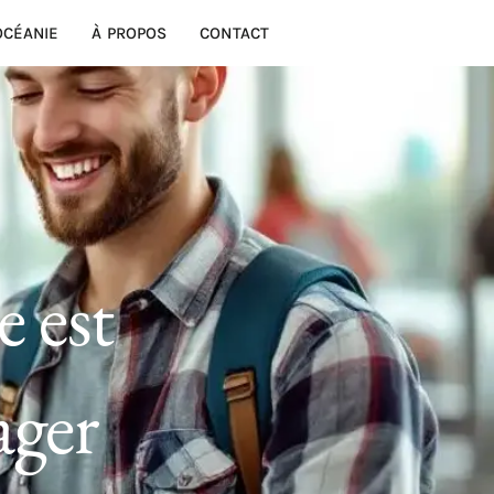
OCÉANIE
À PROPOS
CONTACT
e est
ager