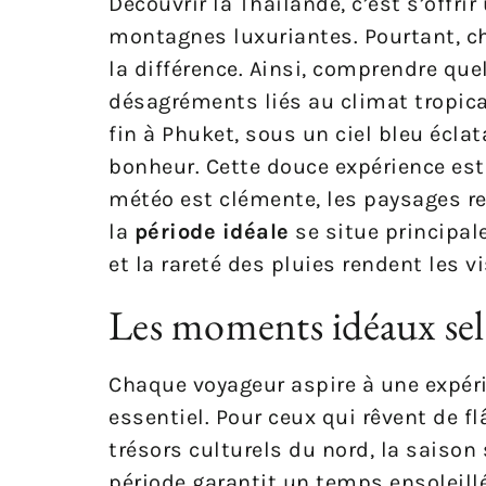
Découvrir la Thaïlande, c’est s’offri
montagnes luxuriantes. Pourtant, ch
la différence. Ainsi, comprendre que
désagréments liés au climat tropica
fin à Phuket, sous un ciel bleu éclat
bonheur. Cette douce expérience est 
météo est clémente, les paysages re
la
période idéale
se situe principale
et la rareté des pluies rendent les v
Les moments idéaux sel
Chaque voyageur aspire à une expérie
essentiel. Pour ceux qui rêvent de f
trésors culturels du nord, la saison 
période garantit un temps ensoleill