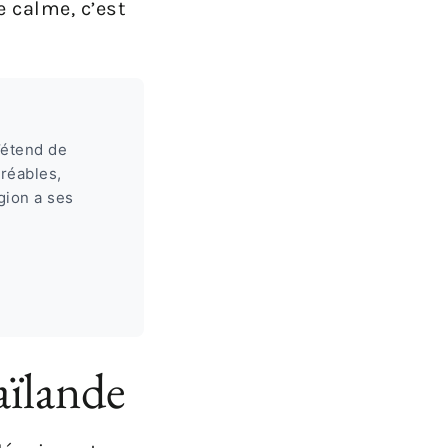
e calme, c’est
’étend de
gréables,
gion a ses
aïlande