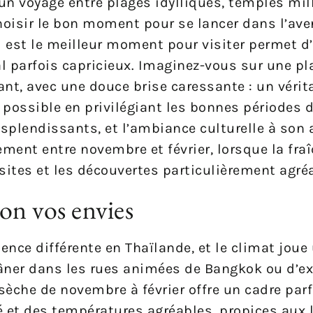
r un voyage entre plages idylliques, temples mil
oisir le bon moment pour se lancer dans l’aven
l est le meilleur moment pour visiter permet d’
l parfois capricieux. Imaginez-vous sur une pl
ant, avec une douce brise caressante : un vérit
possible en privilégiant les bonnes périodes de
splendissants, et l’ambiance culturelle à son a
ment entre novembre et février, lorsque la fraî
isites et les découvertes particulièrement agré
on vos envies
nce différente en Thaïlande, et le climat joue 
lâner dans les rues animées de Bangkok ou d’ex
sèche de novembre à février offre un cadre parf
é et des températures agréables, propices aux