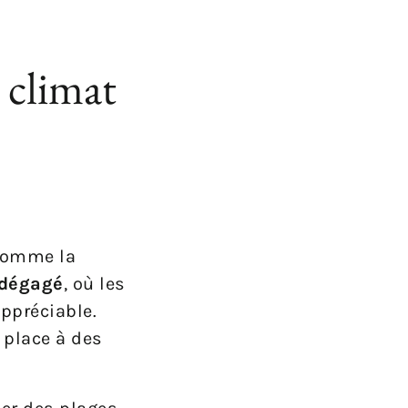
 climat
 comme la
 dégagé
, où les
appréciable.
 place à des