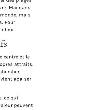
ter des plages
iang Mai sans
de monde, mais
s. Pour
endeur.
fs
 centre et le
opres attraits.
 chercher
vient apaiser
, ce qui
haleur peuvent