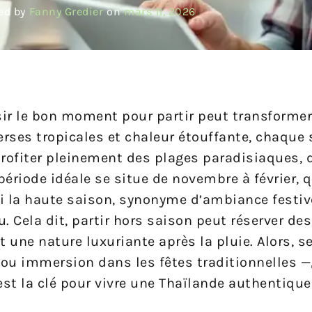
ed by
Fanny Gredier
on
mars 11, 2026
sir le bon moment pour partir peut transforme
verses tropicales et chaleur étouffante, chaque 
profiter pleinement des plages paradisiaques,
 période idéale se situe de novembre à février, 
si la haute saison, synonyme d’ambiance festiv
. Cela dit, partir hors saison peut réserver des
une nature luxuriante après la pluie. Alors, s
 ou immersion dans les fêtes traditionnelles —
st la clé pour vivre une Thaïlande authentique 