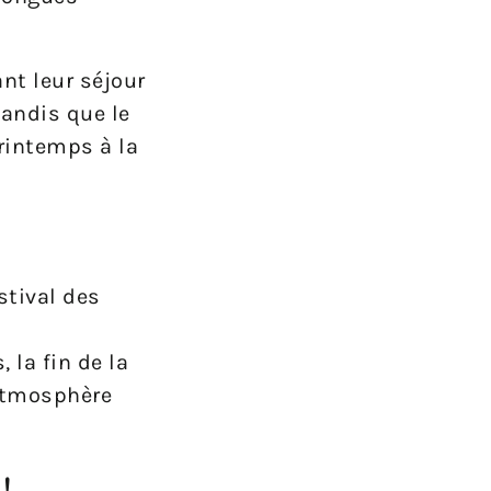
nt leur séjour
tandis que le
rintemps à la
stival des
 la fin de la
 atmosphère
!