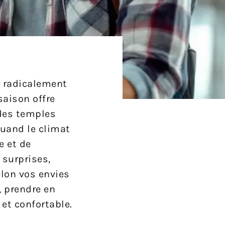
r radicalement
saison offre
 des temples
quand le climat
e et de
 surprises,
elon vos envies
, prendre en
et confortable.