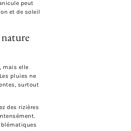
anicule peut
on et de soleil
 nature
 mais elle
 Les pluies ne
entes, surtout
z des rizières
intensément.
emblématiques