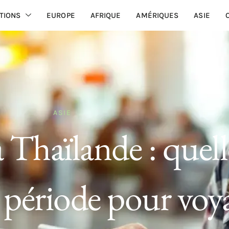
TIONS
EUROPE
AFRIQUE
AMÉRIQUES
ASIE
ASIE
 Thaïlande : quell
e période pour voy