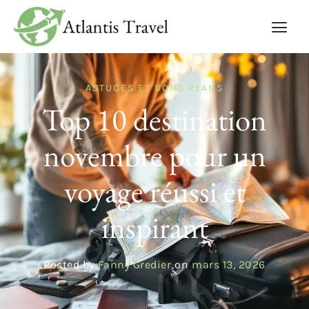
ASTUCES ET BONS PLANS
Top 10 destination
novembre pour un
voyage réussi et
inspirant
Posted by
Fanny Gredier
on
mars 13, 2026