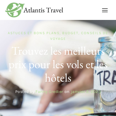
ASTUCES ET BONS PLANS
,
BUDGET
,
CONSEILS DE
VOYAGE
Trouvez les meilleurs
prix pour les vols et les
hôtels
Posted by
Fanny Gredier
on
janvier 2, 2023