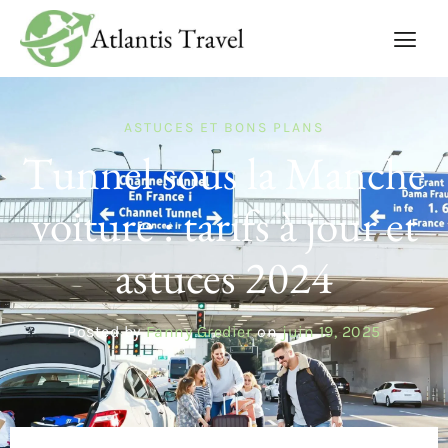
ASTUCES ET BONS PLANS
Tunnel sous la Manche
voiture : tarifs à jour et
astuces 2024
Posted by
Fanny Gredier
on
juin 19, 2025