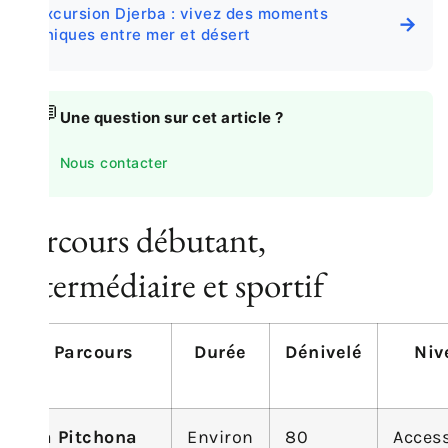
Excursion Djerba : vivez des moments
→
uniques entre mer et désert
💬
Une question sur cet article ?
Nous contacter
Parcours débutant,
intermédiaire et sportif
Parcours
Durée
Dénivelé
Niv
La Pitchona
Environ
80
Access