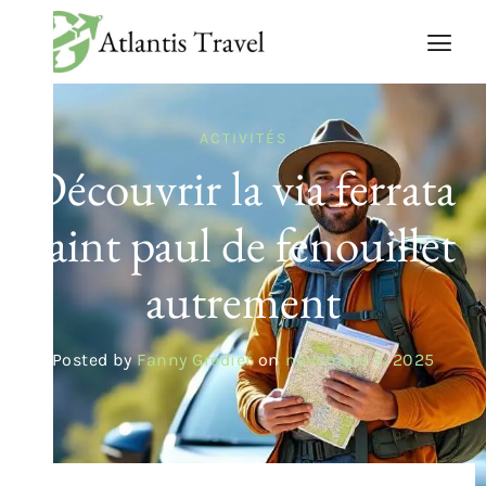
ACTIVITÉS
Découvrir la via ferrata
saint paul de fenouillet
autrement
Posted by
Fanny Gredier
on
novembre 5, 2025