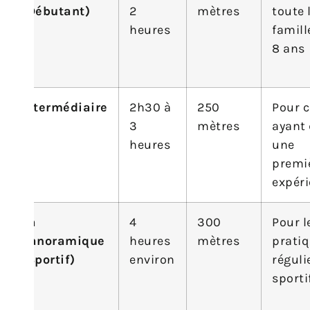
(Débutant)
2
mètres
toute 
heures
famill
8 ans
Intermédiaire
2h30 à
250
Pour 
3
mètres
ayant 
heures
une
premi
expér
La
4
300
Pour l
Panoramique
heures
mètres
prati
(Sportif)
environ
réguli
sporti