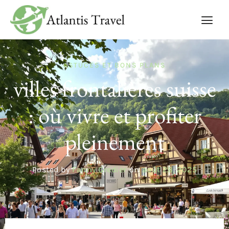
ASTUCES ET BONS PLANS
villes frontalières suisse
: où vivre et profiter
pleinement
Posted by
Fanny Gredier
on
août 28, 2025