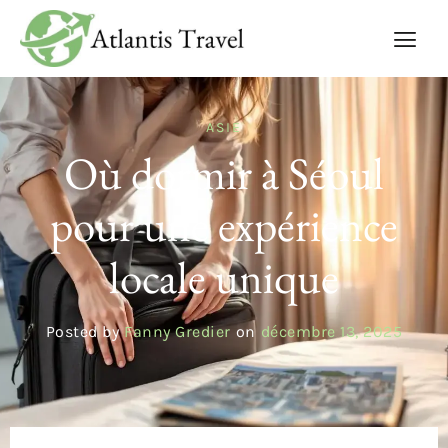
ASIE
Où dormir à Séoul
pour une expérience
locale unique
Posted by
Fanny Gredier
on
décembre 13, 2025