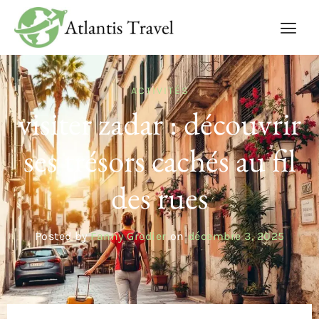
ACTIVITÉS
visiter zadar : découvrir
ses trésors cachés au fil
des rues
Posted by
Fanny Gredier
on
décembre 3, 2025