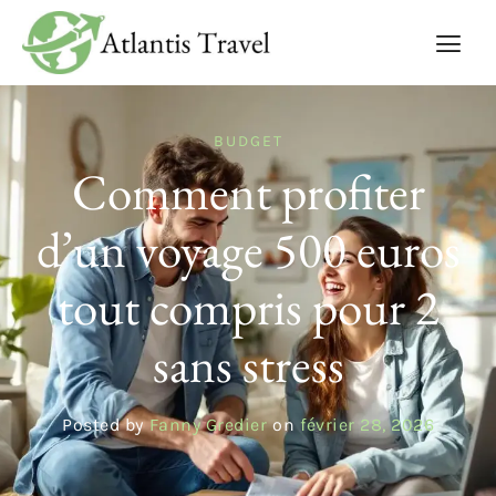
BUDGET
Comment profiter
d’un voyage 500 euros
tout compris pour 2
sans stress
Posted by
Fanny Gredier
on
février 28, 2026