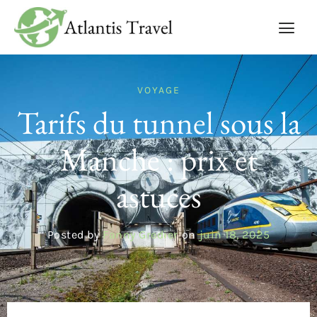
VOYAGE
Tarifs du tunnel sous la
Manche : prix et
astuces
Posted by
Fanny Gredier
on
juin 18, 2025