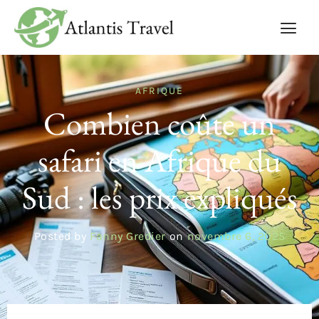
AFRIQUE
Combien coûte un
safari en Afrique du
Sud : les prix expliqués
Posted by
Fanny Gredier
on
novembre 6, 2025