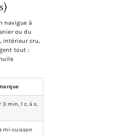
s)
on navigue à
panier ou du
 intérieur cru,
gent tout :
huile
marque
3 min, 1 c. à s.
à mi-cuisson