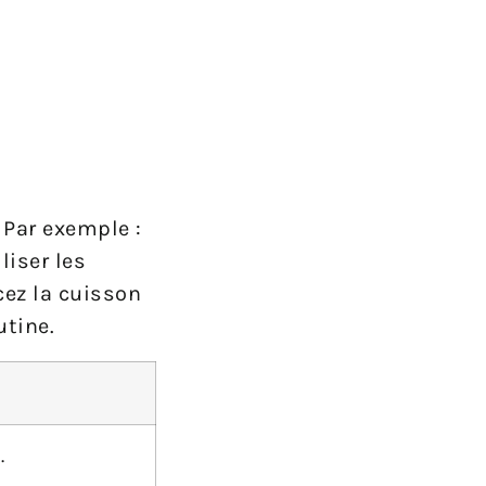
 Par exemple :
liser les
cez la cuisson
utine.
.