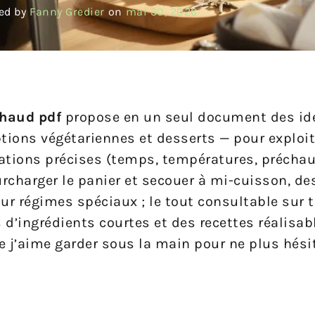
ed by
Fanny Gredier
on
mai 30, 2026
chaud pdf
propose en un seul document des idé
ptions végétariennes et desserts — pour exploi
cations précises (temps, températures, préchau
charger le panier et secouer à mi-cuisson, de
ur régimes spéciaux ; le tout consultable sur 
 d’ingrédients courtes et des recettes réalisab
ue j’aime garder sous la main pour ne plus hési