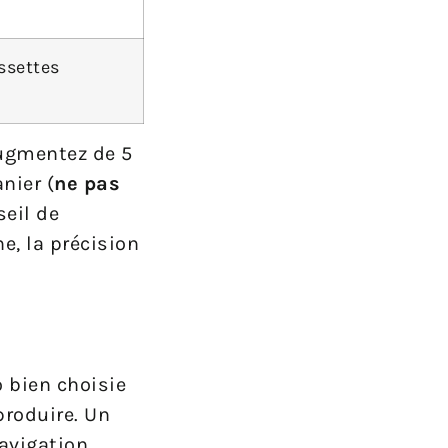
issettes
augmentez de 5
nier (
ne pas
eil de
e, la précision
 bien choisie
produire. Un
navigation