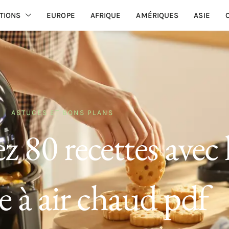
TIONS
EUROPE
AFRIQUE
AMÉRIQUES
ASIE
ASTUCES ET BONS PLANS
 80 recettes avec 
se à air chaud pdf