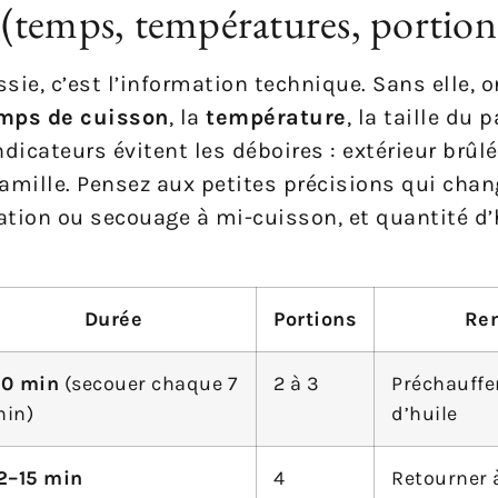
(temps, températures, portion
ssie, c’est l’information technique. Sans elle, 
emps de cuisson
, la
température
, la taille du 
icateurs évitent les déboires : extérieur brûlé,
amille. Pensez aux petites précisions qui chan
ation ou secouage à mi-cuisson, et quantité d’
Durée
Portions
Re
0 min
(secouer chaque 7
2 à 3
Préchauffer 
in)
d’huile
2–15 min
4
Retourner 