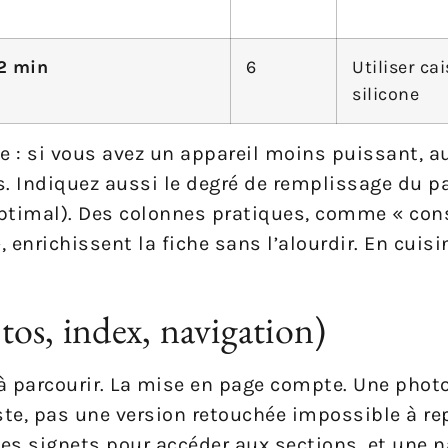
2 min
6
Utiliser ca
silicone
le : si vous avez un appareil moins puissant, 
. Indiquez aussi le degré de remplissage du pa
ptimal). Des colonnes pratiques, comme « cons
enrichissent la fiche sans l’alourdir. En cuisin
otos, index, navigation)
à parcourir. La mise en page compte. Une photo
liste, pas une version retouchée impossible à re
des signets pour accéder aux sections, et une 