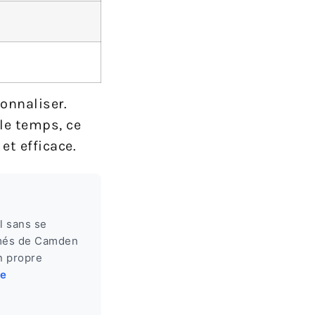
sonnaliser.
le temps, ce
et efficace.
l sans se
nimés de Camden
n propre
te