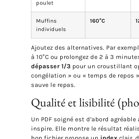
poulet
Muffins
160°C
1
individuels
Ajoutez des alternatives. Par exemp
à 10°C ou prolongez de 2 à 3 minutes
dépasser 1/3
pour un croustillant o
congélation » ou « temps de repos », 
sauve le repas.
Qualité et lisibilité (ph
Un PDF soigné est d’abord agréable 
inspire. Elle montre le résultat réa
bon fichier propose un
index
clair, 