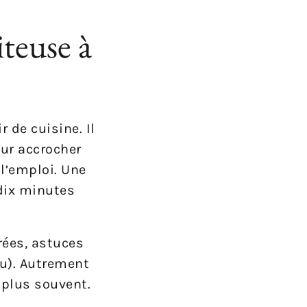
iteuse à
 de cuisine. Il
our accrocher
 l’emploi. Une
 dix minutes
rées, astuces
ru). Autrement
z plus souvent.