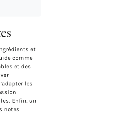
tes
ingrédients et
 guide comme
ables et des
uver
d’adapter les
ession
les. Enfin, un
es notes