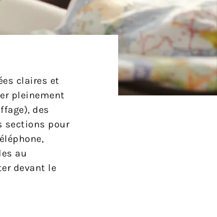
es claires et
ter pleinement
ffage), des
s sections pour
téléphone,
les au
ter devant le