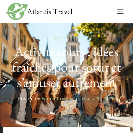
ACTIVITÉS
Activité tours : idées
fraîches pour sortir et
s’amuser autrement
Posted by
Fanny Gredier
on
mars 22, 2026