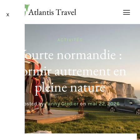
X
ACTIVITÉS
Yourte normandie :
dormir autrement en
pleine nature
Posted by
Fanny Gredier
on
mai 22, 2026