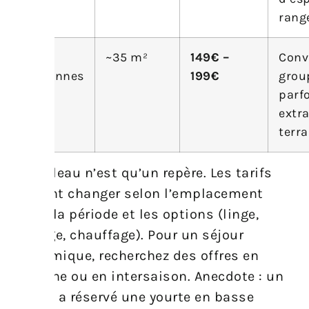
rang
6
~35 m²
149€ –
Conv
personnes
199€
grou
parfo
extra
terra
Ce tableau n’est qu’un repère. Les tarifs
peuvent changer selon l’emplacement
exact, la période et les options (linge,
ménage, chauffage). Pour un séjour
économique, recherchez des offres en
semaine ou en intersaison. Anecdote : un
couple a réservé une yourte en basse