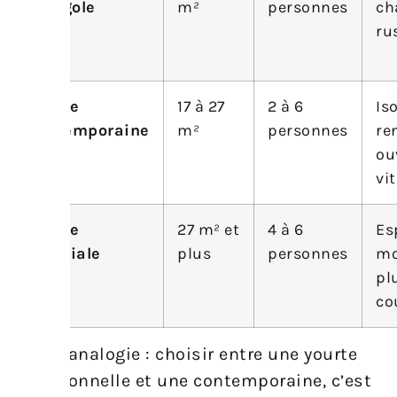
mongole
m²
personnes
ch
ru
Yourte
17 à 27
2 à 6
Is
contemporaine
m²
personnes
re
ou
vi
Yourte
27 m² et
4 à 6
Es
familiale
plus
personnes
mo
pl
co
Petite analogie : choisir entre une yourte
traditionnelle et une contemporaine, c’est