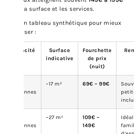
selon la surface et les services.
Voici un tableau synthétique pour mieux
visualiser :
Capacité
Surface
Fourchette
Re
indicative
de prix
(nuit)
2
~17 m²
69€ – 99€
Souv
personnes
peti
incl
4
~27 m²
109€ –
Idéal
personnes
149€
famil
d’es