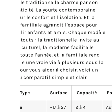
mongole traditionnelle charme par son
authenticité. La yourte contemporaine
mise sur le confort et l’isolation. Et la
yourte familiale agrandit l’espace pour
accueillir enfants et amis. Chaque modèle
a ses atouts : la traditionnelle invite au
voyage culturel, la moderne facilite le
séjour toute l’année, et la familiale rend
possible une vraie vie à plusieurs sous la
toile. Pour vous aider à choisir, voici un
tableau comparatif simple et clair.
Type
Surface
Capacité
Po
Yourte
~17 à 27
2 à 4
Au