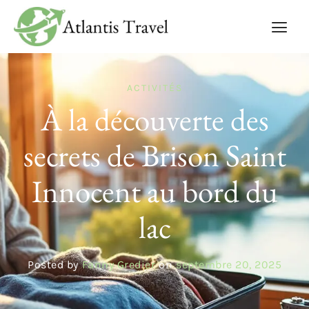
ACTIVITÉS
À la découverte des
secrets de Brison Saint
Innocent au bord du
lac
Posted by
Fanny Gredier
on
septembre 20, 2025