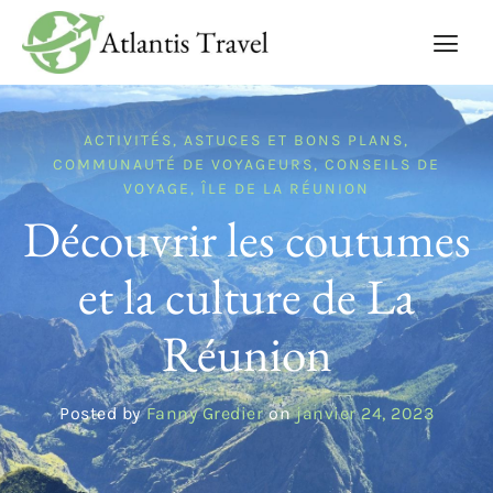
ACTIVITÉS
,
ASTUCES ET BONS PLANS
,
COMMUNAUTÉ DE VOYAGEURS
,
CONSEILS DE
VOYAGE
,
ÎLE DE LA RÉUNION
Découvrir les coutumes
et la culture de La
Réunion
Posted by
Fanny Gredier
on
janvier 24, 2023