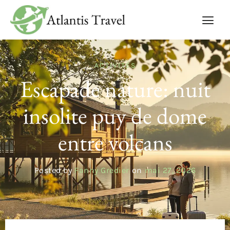
ACTIVITÉS
Escapade nature: nuit
insolite puy de dome
entre volcans
Posted by
Fanny Gredier
on
mai 27, 2026