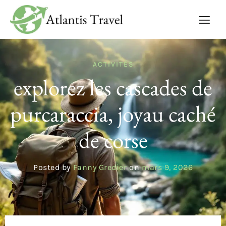
ACTIVITÉS
explorez les cascades de
purcaraccia, joyau caché
de corse
Posted by
Fanny Gredier
on
mars 9, 2026