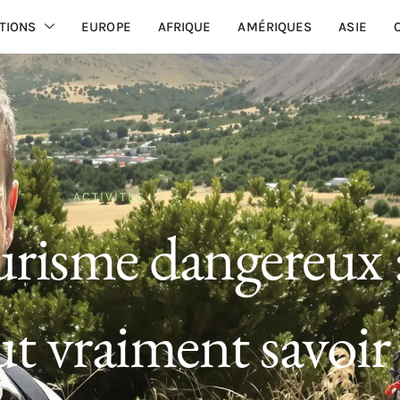
TIONS
EUROPE
AFRIQUE
AMÉRIQUES
ASIE
ACTIVITÉS
risme dangereux :
aut vraiment savoir