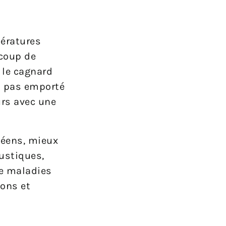
pératures
 coup de
 le cagnard
nt pas emporté
urs avec une
péens, mieux
ustiques,
de maladies
sons et