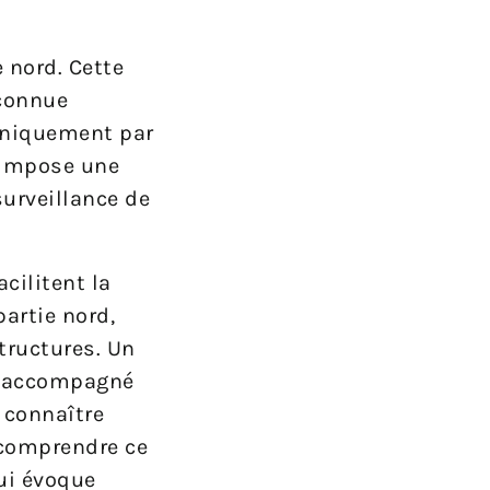
e nord. Cette
econnue
uniquement par
e impose une
surveillance de
cilitent la
partie nord,
tructures. Un
ct accompagné
à connaître
 comprendre ce
qui évoque