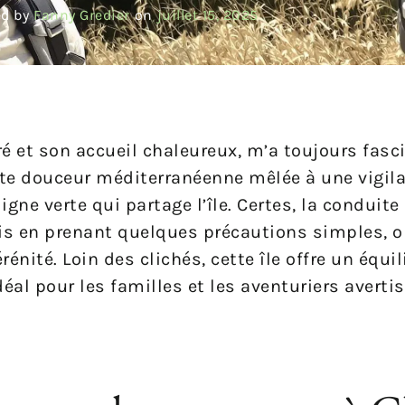
d by
Fanny Gredier
on
juillet 15, 2025
é et son accueil chaleureux, m’a toujours fasci
ette douceur méditerranéenne mêlée à une vigila
ne verte qui partage l’île. Certes, la conduite
 mais en prenant quelques précautions simples, 
énité. Loin des clichés, cette île offre un équil
éal pour les familles et les aventuriers avertis