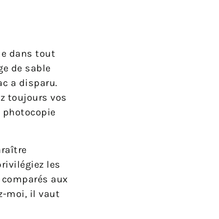
me dans tout
ge de sable
ac a disparu.
ez toujours vos
e photocopie
raître
ivilégiez les
ut comparés aux
-moi, il vaut