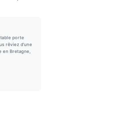
itable porte
us rêviez d’une
ie en Bretagne,