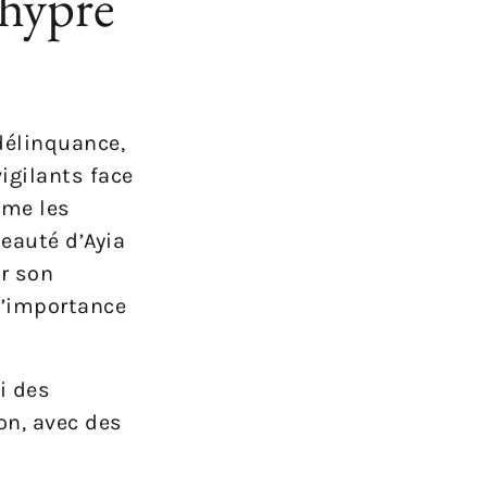
Chypre
délinquance,
igilants face
mme les
eauté d’Ayia
er son
l’importance
i des
on, avec des