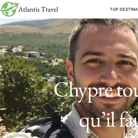
TOP DESTINA
Chypre tou
qu’il f