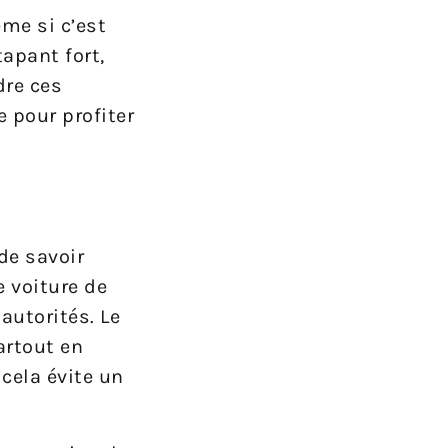
ême si c’est
tapant fort,
dre ces
e pour profiter
de savoir
 voiture de
autorités. Le
artout en
 cela évite un