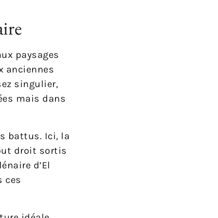
ire
 aux paysages
ux anciennes
ez singulier,
fées mais dans
 battus. Ici, la
ut droit sortis
lénaire d’El
s ces
ture idéale,