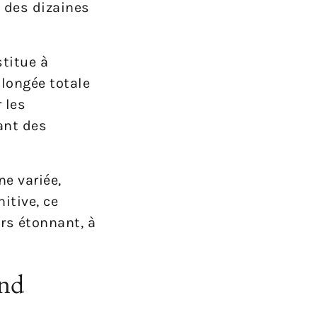
, des dizaines
stitue à
plongée totale
 les
ant des
ne variée,
itive, ce
urs étonnant, à
and