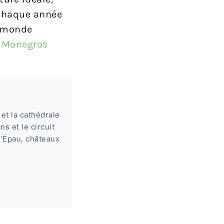
e chaque année
e monde
e
Monegros
et la cathédrale
s et le circuit
l’Épau, châteaux