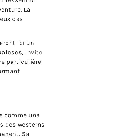
on ressent un
enture. La
ueux des
eront ici un
caleses
, invite
re particulière
formant
e comme une
es des westerns
manent. Sa