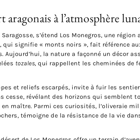
 aragonais à l’atmosphère luna
t Saragosse, s’étend Los Monegros, une région
qui signifie « monts noirs », fait référence a
s. Aujourd’hui, la nature a façonné un décor ass
elées
tozales
, qui rappellent les cheminées de 
es et reliefs escarpés, invite à fuir les sentiers
s cesse, révélant des horizons qui semblent to
 en maître. Parmi ces curiosités, l’oliveraie mil
rochers, témoigne de la résistance de la vie dan
désert de Los Monegros offre un terrain d’aven