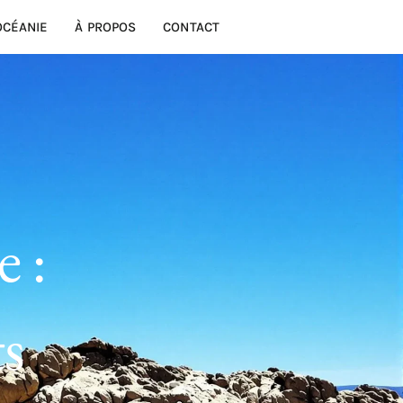
OCÉANIE
À PROPOS
CONTACT
e :
ts