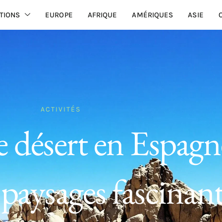
TIONS
EUROPE
AFRIQUE
AMÉRIQUES
ASIE
ACTIVITÉS
e désert en Espagn
t paysages fascinan