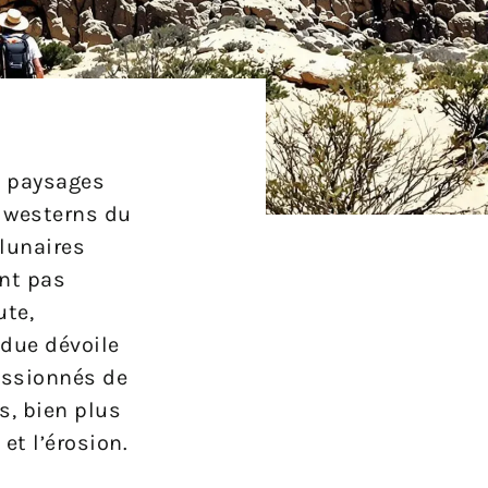
s paysages
e westerns du
 lunaires
ent pas
ute,
ndue dévoile
passionnés de
s, bien plus
et l’érosion.