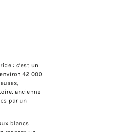
ide : c’est un
 environ 42 000
heuses,
toire, ancienne
ées par un
eaux blancs