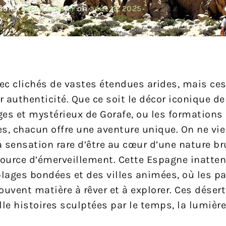
ed by
Fanny Gredier
on
août 13, 2025
c clichés de vastes étendues arides, mais ce
ur authenticité. Que ce soit le décor iconique d
ges et mystérieux de Gorafe, ou les formations
s, chacun offre une aventure unique. On ne vi
 sensation rare d’être au cœur d’une nature br
 source d’émerveillement. Cette Espagne inatte
 plages bondées et des villes animées, où les 
ouvent matière à rêver et à explorer. Ces désert
e histoires sculptées par le temps, la lumière 