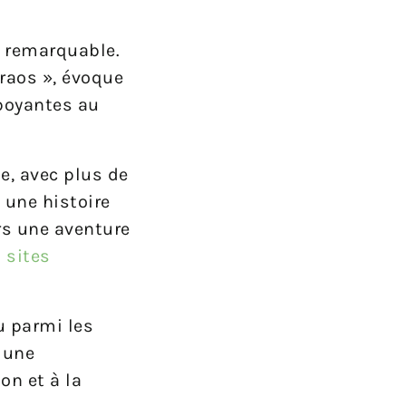
l remarquable.
raos », évoque
mboyantes au
e, avec plus de
 une histoire
ors une aventure
s
sites
u parmi les
 une
on et à la