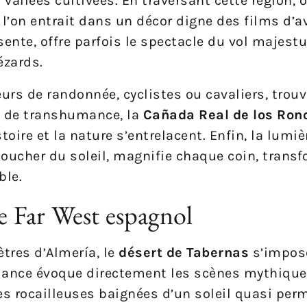
 vallées cultivées. En traversant cette région, 
l’on entrait dans un décor digne des films d’av
sente, offre parfois le spectacle du vol majest
ézards.
rs de randonnée, cyclistes ou cavaliers, trouv
te de transhumance, la
Cañada Real de los Ron
toire et la nature s’entrelacent. Enfin, la lumiè
 coucher du soleil, magnifie chaque coin, trans
ble.
le Far West espagnol
tres d’Almería, le
désert de Tabernas
s’impos
mbiance évoque directement les scènes mythiqu
s rocailleuses baignées d’un soleil quasi per