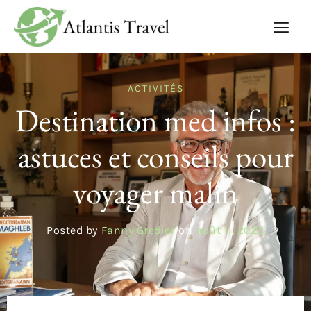
ACTIVITÉS
Destination med infos :
astuces et conseils pour
voyager malin
Posted by
Fanny Gredier
on
août 11, 2025