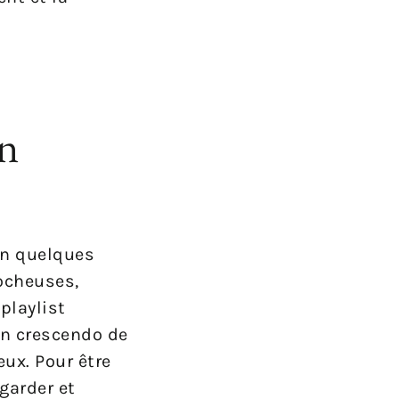
on
 En quelques
rocheuses,
playlist
un crescendo de
ux. Pour être
egarder et