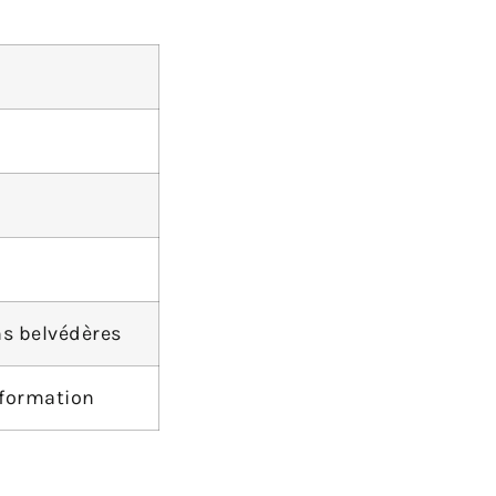
ns belvédères
nformation