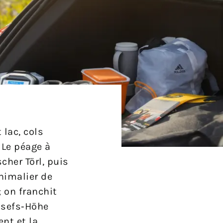
 lac, cols
 Le péage à
her Törl, puis
nimalier de
; on franchit
Josefs‑Höhe
ent et la