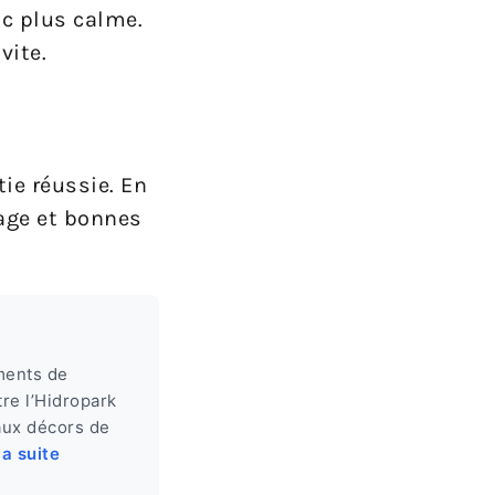
ic plus calme.
vite.
ie réussie. En
yage et bonnes
ments de
re l’Hidropark
aux décors de
la suite