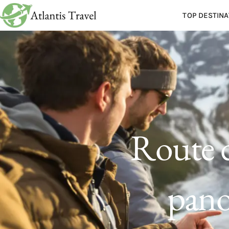
TOP DESTINA
Route d
pano