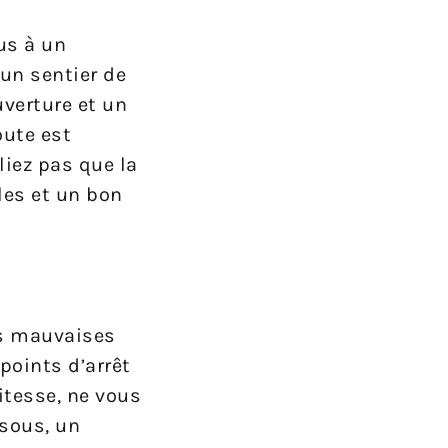
us à un
un sentier de
uverture et un
oute est
iez pas que la
les et un bon
les mauvaises
points d’arrêt
itesse, ne vous
ssous, un