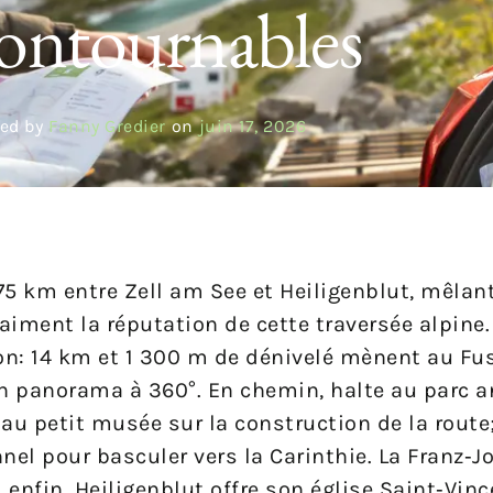
ontournables
ed by
Fanny Gredier
on
juin 17, 2026
75 km entre Zell am See et Heiligenblut, mêlant
raiment la réputation de cette traversée alpine.
n: 14 km et 1 300 m de dénivelé mènent au Fusc
un panorama à 360°. En chemin, halte au parc a
 au petit musée sur la construction de la route
nel pour basculer vers la Carinthie. La Franz‑
 enfin, Heiligenblut offre son église Saint‑Vinc