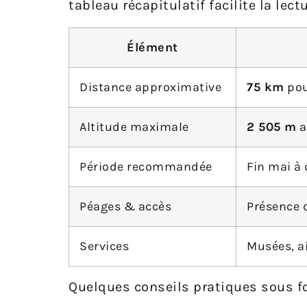
tableau récapitulatif facilite la lec
Élément
Distance approximative
75 km
pou
Altitude maximale
2 505 m
a
Période recommandée
Fin mai à
Péages & accès
Présence 
Services
Musées, ai
Quelques conseils pratiques sous fo