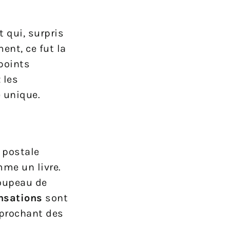
t qui, surpris
ent, ce fut la
 points
 les
e unique.
 postale
mme un livre.
roupeau de
nsations
sont
approchant des