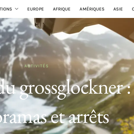
TIONS
EUROPE
AFRIQUE
AMÉRIQUES
ASIE
ACTIVITÉS
u grossglockner :
ramas et arrêts