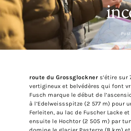
inc
Post
route du Grossglockner
s’étire sur 
vertigineux et belvédères qui font v
Fusch marque le début de l’ascensio
à l’Edelweissspitze (2 577 m) pour 
Ferleiten, au lac de Fuscher Lacke et
ensuite le Hochtor (2 505 m) par tun
domine le glacier Pasterze (8 km) et,