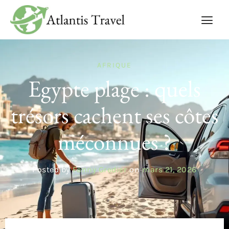
AFRIQUE
Egypte plage : quels
trésors cachent ses côtes
méconnues ?
Posted by
Fanny Gredier
on
mars 21, 2026