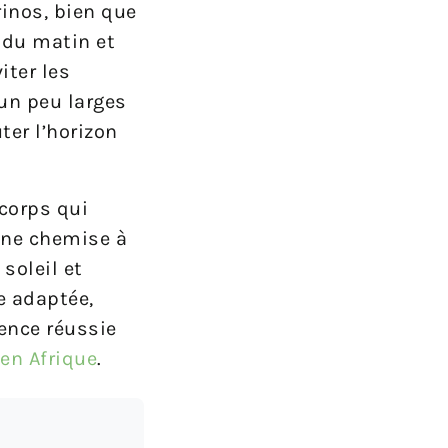
rinos, bien que
 du matin et
iter les
un peu larges
er l’horizon
 corps qui
Une chemise à
soleil et
e adaptée,
ence réussie
 en Afrique
.