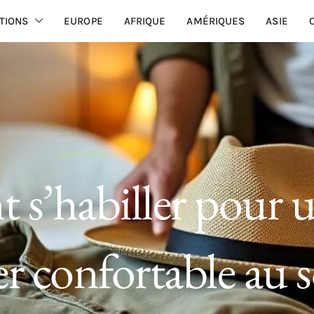
TIONS
EUROPE
AFRIQUE
AMÉRIQUES
ASIE
AFRIQUE
s’habiller pour 
ter confortable au s