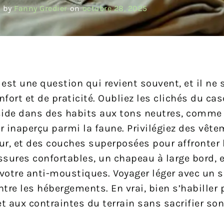
 by
Fanny Gredier
on
octobre 28, 2025
est une question qui revient souvent, et il ne 
fort et de praticité. Oubliez les clichés du ca
éside dans des habits aux tons neutres, comme 
r inaperçu parmi la faune. Privilégiez des vête
our, et des couches superposées pour affronter 
sures confortables, un chapeau à large bord, e
 votre anti-moustiques. Voyager léger avec un 
tre les hébergements. En vrai, bien s’habiller 
et aux contraintes du terrain sans sacrifier son