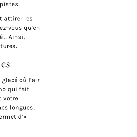
pistes.
 attirer les
lez-vous qu’en
t. Ainsi,
tures.
hes
glacé où l’air
mb qui fait
 votre
hes longues,
ermet d’«