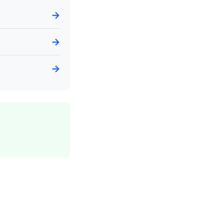
→
→
→