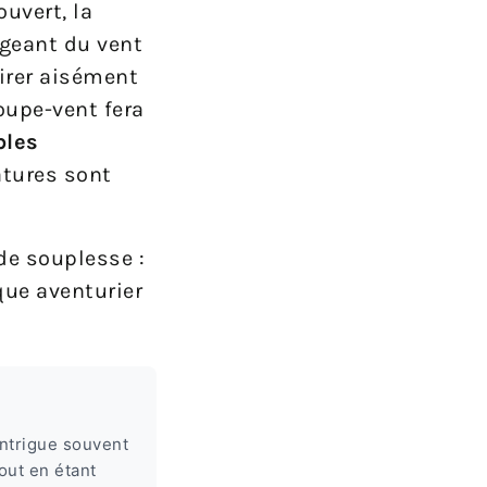
uvert, la
égeant du vent
tirer aisément
oupe-vent fera
bles
atures sont
de souplesse :
que aventurier
intrigue souvent
out en étant