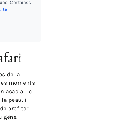
ques. Certaines
uite
afari
es de la
r des moments
n acacia. Le
la peau, il
de profiter
u gêne.