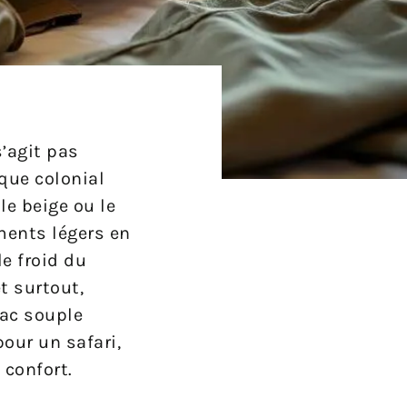
s’agit pas
sque colonial
le beige ou le
ments légers en
le froid du
t surtout,
sac souple
pour un safari,
 confort.