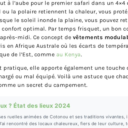
t à l’aube pour le premier safari dans un 4×4 o
l ou la polaire retiennent la chaleur, vous prot
rsque le soleil inonde la plaine, vous pouvez re
n confort optimal. Par temps frisquet, un bon c
’après-midi. Ce concept de
vêtements modula
is en Afrique Australe où les écarts de tempér
ique de l’Est, comme
au Kenya
.
 pratique, elle apporte également une touche 
hargé ou mal équipé. Voilà une astuce que cha
comme un secret du campement.
ux ? État des lieux 2024
ses ruelles animées de Cotonou et ses traditions vivantes, 
’ai rencontré des locaux chaleureux, fiers de leur culture, t