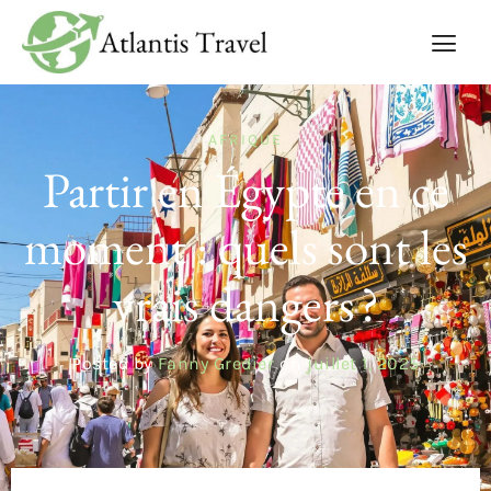
AFRIQUE
Partir en Égypte en ce
moment : quels sont les
vrais dangers ?
Posted by
Fanny Gredier
on
juillet 1, 2025