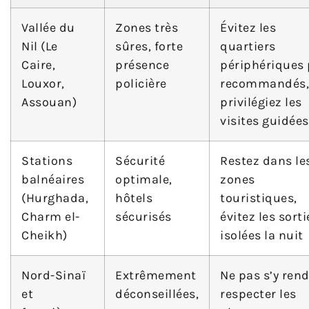
Vallée du
Zones très
Évitez les
Nil (Le
sûres, forte
quartiers
Caire,
présence
périphériques
Louxor,
policière
recommandés,
Assouan)
privilégiez les
visites guidées
Stations
Sécurité
Restez dans le
balnéaires
optimale,
zones
(Hurghada,
hôtels
touristiques,
Charm el-
sécurisés
évitez les sorti
Cheikh)
isolées la nuit
Nord-Sinaï
Extrêmement
Ne pas s’y rend
et
déconseillées,
respecter les