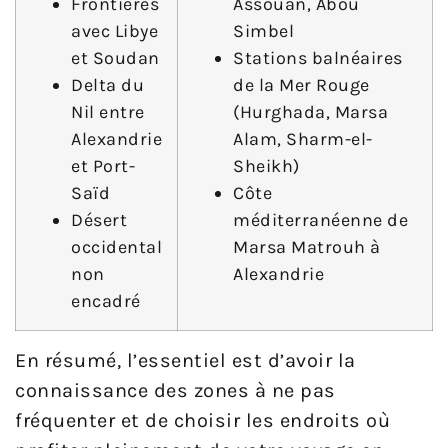
Frontières
Assouan, Abou
avec Libye
Simbel
et Soudan
Stations balnéaires
Delta du
de la Mer Rouge
Nil entre
(Hurghada, Marsa
Alexandrie
Alam, Sharm-el-
et Port-
Sheikh)
Saïd
Côte
Désert
méditerranéenne de
occidental
Marsa Matrouh à
non
Alexandrie
encadré
En résumé, l’essentiel est d’avoir la
connaissance des zones à ne pas
fréquenter et de choisir les endroits où