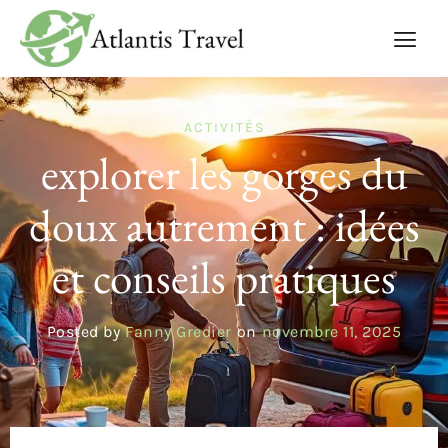
ACTIVITÉS
explorer les gorges du
doux autrement : idées
et conseils pratiques
Posted by
Fanny Gredier
on
novembre 11, 2025