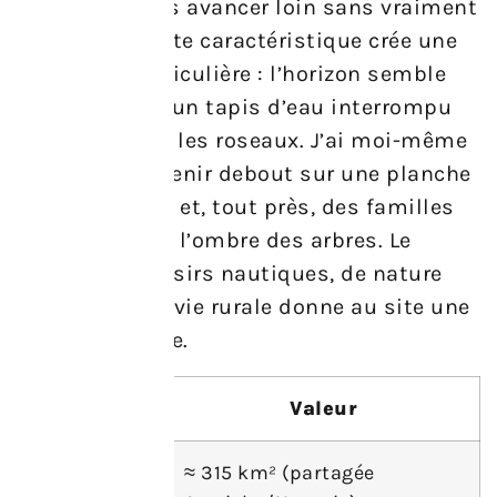
on peut parfois avancer loin sans vraiment
s’enfoncer. Cette caractéristique crée une
ambiance particulière : l’horizon semble
vaste, comme un tapis d’eau interrompu
seulement par les roseaux. J’ai moi-même
vu quelqu’un tenir debout sur une planche
sans difficulté et, tout près, des familles
pique-niquer à l’ombre des arbres. Le
mélange de loisirs nautiques, de nature
protégée et de vie rurale donne au site une
douceur unique.
Attribut
Valeur
Superficie
≈ 315 km² (partagée