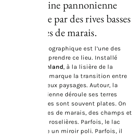
est une plaine pannonienne
caractérisée par des rives basses
et des zones de marais.
La situation géographique est l’une des
clefs pour comprendre ce lieu. Installé
dans le
Burgenland
, à la lisière de la
Hongrie
, le lac marque la transition entre
deux pays et deux paysages. Autour, la
plaine pannonienne déroule ses terres
basses. Les rives sont souvent plates. On
trouve des zones de marais, des champs et
des bandes de roselières. Parfois, le lac
s’étend comme un miroir poli. Parfois, il