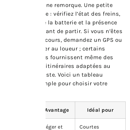
électrique ou une remorque. Une petite
astuce concrète : vérifiez l’état des freins,
l’autonomie de la batterie et la présence
d’un antivol avant de partir. Si vous n’êtes
pas sûr du parcours, demandez un GPS ou
une carte papier au loueur ; certains
établissements fournissent même des
suggestions d’itinéraires adaptées au
niveau du cycliste. Voici un tableau
comparatif simple pour choisir votre
monture :
Type
Avantage
Idéal pour
Vélo
Léger et
Courtes