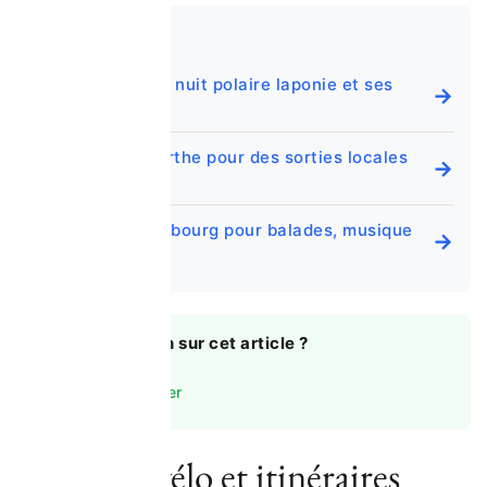
A LIRE AUSSI
Plongez dans la nuit polaire laponie et ses
→
secrets
Que faire en sarthe pour des sorties locales
→
originales
Que faire à salzbourg pour balades, musique
→
et vues
💬
Une question sur cet article ?
Nous contacter
Balades à vélo et itinéraires