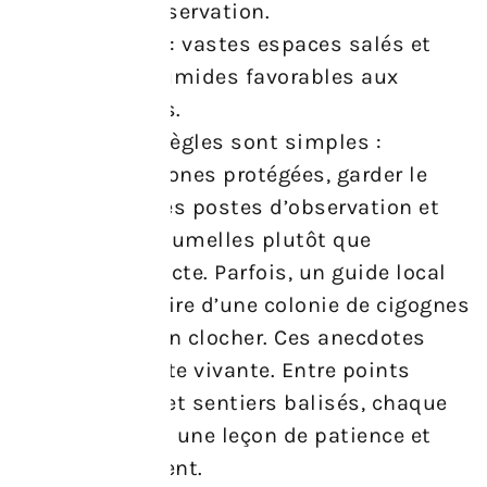
tours d’observation.
Seewinkel : vastes espaces salés et
prairies humides favorables aux
migrations.
Sur place, les règles sont simples :
respecter les zones protégées, garder le
silence près des postes d’observation et
privilégier les jumelles plutôt que
l’approche directe. Parfois, un guide local
raconte l’histoire d’une colonie de cigognes
installée sur un clocher. Ces anecdotes
rendent la visite vivante. Entre points
d’observation et sentiers balisés, chaque
balade devient une leçon de patience et
d’émerveillement.