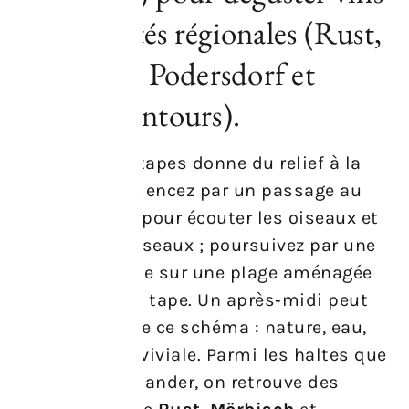
et spécialités régionales (Rust,
Mörbisch, Podersdorf et
villages alentours).
Planifier ses étapes donne du relief à la
journée. Commencez par un passage au
parc national
pour écouter les oiseaux et
observer les roseaux ; poursuivez par une
pause baignade sur une plage aménagée
quand le soleil tape. Un après‑midi peut
très bien suivre ce schéma : nature, eau,
puis table conviviale. Parmi les haltes que
j’aime recommander, on retrouve des