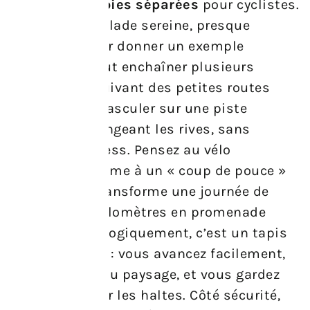
souvent des
voies séparées
pour cyclistes.
Cela rend la balade sereine, presque
bucolique. Pour donner un exemple
concret, on peut enchaîner plusieurs
tronçons en suivant des petites routes
rurales, puis basculer sur une piste
goudronnée longeant les rives, sans
coupure ni stress. Pensez au vélo
électrique comme à un « coup de pouce »
ponctuel : il transforme une journée de
trentaine de kilomètres en promenade
détendue. Analogiquement, c’est un tapis
roulant nature : vous avancez facilement,
vous profitez du paysage, et vous gardez
des forces pour les haltes. Côté sécurité,