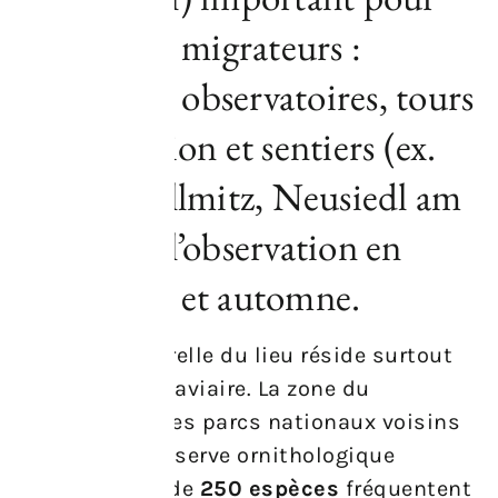
les oiseaux migrateurs :
nombreux observatoires, tours
d’observation et sentiers (ex.
autour d’Illmitz, Neusiedl am
See) pour l’observation en
printemps et automne.
La valeur naturelle du lieu réside surtout
dans sa faune aviaire. La zone du
Seewinkel
et les parcs nationaux voisins
forment une réserve ornithologique
majeure. Plus de
250 espèces
fréquentent