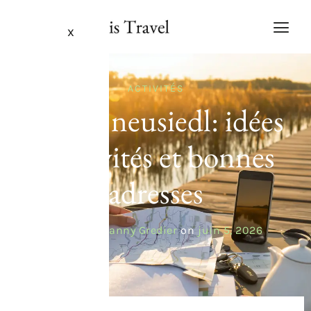
X
ACTIVITÉS
Lac de neusiedl: idées
d’activités et bonnes
adresses
Posted by
Fanny Gredier
on
juin 5, 2026