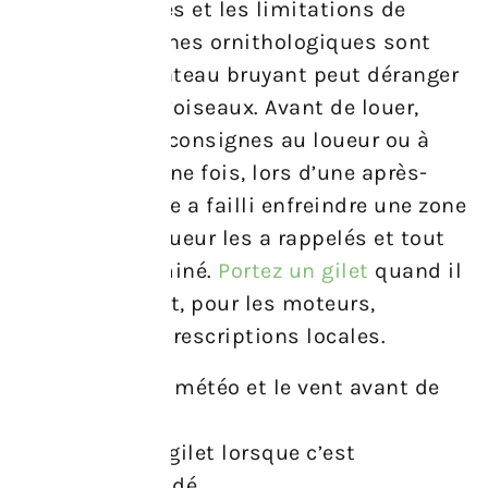
zones protégées et les limitations de
vitesse. Les zones ornithologiques sont
fragiles : un bateau bruyant peut déranger
des colonies d’oiseaux. Avant de louer,
demandez les consignes au loueur ou à
l’office local. Une fois, lors d’une après-
midi, un groupe a failli enfreindre une zone
protégée ; le loueur les a rappelés et tout
s’est bien terminé.
Portez un gilet
quand il
est demandé et, pour les moteurs,
respectez les prescriptions locales.
Vérifiez
la météo et le vent avant de
partir.
Portez
un gilet lorsque c’est
recommandé.