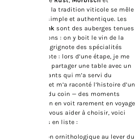
villages comme
Rust
,
Mörbisch
et
Podersdorf
, où la tradition viticole se mêle
à une cuisine simple et authentique. Les
Buschenschank
sont des auberges tenues
par des vignerons : on y boit le vin de la
maison et l’on grignote des spécialités
locales. Anecdote : lors d’une étape, je me
suis retrouvé à partager une table avec un
couple d’habitants qui m’a servi du
fromage fumé et m’a raconté l’histoire d’un
vieux pêcheur du coin — des moments
vrais comme on en voit rarement en voyage
organisé. Pour vous aider à choisir, voici
quelques idées en liste :
Observation ornithologique au lever du