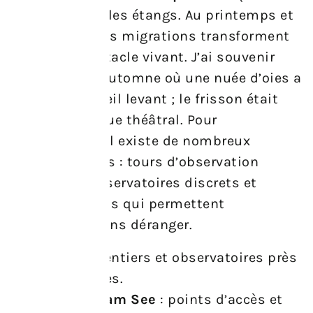
les roseaux et les étangs. Au printemps et
en automne, les migrations transforment
le ciel en spectacle vivant. J’ai souvenir
d’un matin d’automne où une nuée d’oies a
traversé le soleil levant ; le frisson était
intense, presque théâtral. Pour
l’observateur, il existe de nombreux
aménagements : tours d’observation
surélevées, observatoires discrets et
sentiers en bois qui permettent
d’approcher sans déranger.
Illmitz
: sentiers et observatoires près
des lagunes.
Neusiedl am See
: points d’accès et