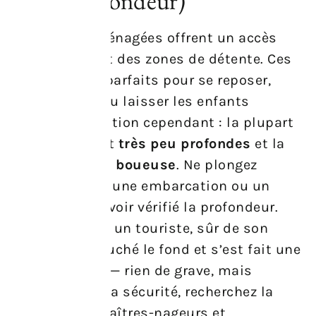
faible profondeur)
Les plages aménagées offrent un accès
facile à l’eau et des zones de détente. Ces
espaces sont parfaits pour se reposer,
pique-niquer ou laisser les enfants
barboter. Attention cependant : la plupart
des anses sont
très peu profondes
et la
vase rend l’eau
boueuse
. Ne plongez
jamais depuis une embarcation ou un
ponton sans avoir vérifié la profondeur.
Une anecdote : un touriste, sûr de son
plongeon, a touché le fond et s’est fait une
frayeur inutile — rien de grave, mais
évitable. Pour la sécurité, recherchez la
présence de maîtres-nageurs et