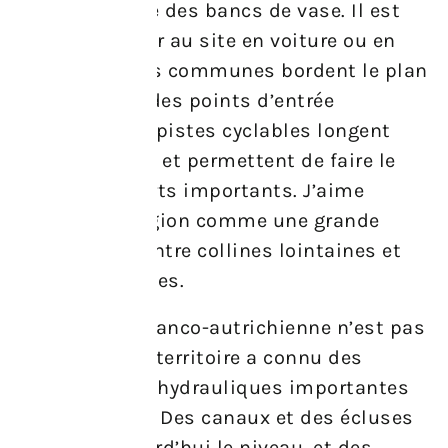
recule et révèle des bancs de vase. Il est
facile d’accéder au site en voiture ou en
train. Plusieurs communes bordent le plan
d’eau, offrant des points d’entrée
pratiques. Les pistes cyclables longent
souvent la rive et permettent de faire le
tour sans efforts importants. J’aime
imaginer la région comme une grande
nappe posée entre collines lointaines et
plaines cultivées.
La proximité franco-autrichienne n’est pas
un hasard : ce territoire a connu des
modifications hydrauliques importantes
au XIXe siècle. Des canaux et des écluses
régulent aujourd’hui le niveau, et des