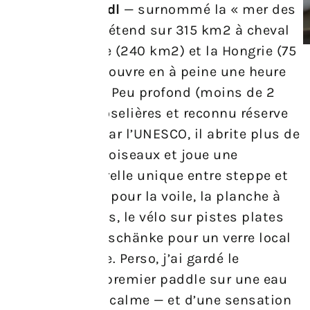
Lac de Neusiedl
— surnommé la « mer des
Viennois » — s’étend sur 315 km2 à cheval
entre l’Autriche (240 km2) et la Hongrie (75
km2) et se découvre en à peine une heure
depuis Vienne. Peu profond (moins de 2
m), bordé de roselières et reconnu réserve
de biosphère par l’UNESCO, il abrite plus de
250 espèces d’oiseaux et joue une
partition naturelle unique entre steppe et
eau. On y vient pour la voile, la planche à
voile, les plages, le vélo sur pistes plates
et les Buschenschänke pour un verre local
après la balade. Perso, j’ai gardé le
souvenir d’un premier paddle sur une eau
étonnamment calme — et d’une sensation