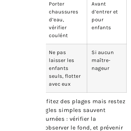
Eau
Porter
Avant
boueuse
chaussures
d’entrer et
d’eau,
pour
vérifier
enfants
coulént
Absence de
Ne pas
Si aucun
surveillance
laisser les
maître-
enfants
nageur
seuls, flotter
avec eux
En résumé, profitez des plages mais restez
vigilant. Les règles simples sauvent
souvent des journées : vérifier la
signalisation, observer le fond, et prévenir