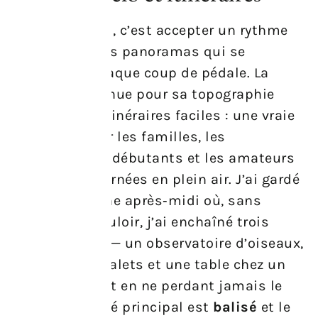
Partir à vélo ici, c’est accepter un rythme
plus lent et des panoramas qui se
dévoilent à chaque coup de pédale. La
région est connue pour sa topographie
douce et ses itinéraires faciles : une vraie
invitation pour les familles, les
cyclotouristes débutants et les amateurs
de longues journées en plein air. J’ai gardé
en mémoire une après‑midi où, sans
vraiment le vouloir, j’ai enchaîné trois
petites haltes — un observatoire d’oiseaux,
une plage de galets et une table chez un
vigneron — tout en ne perdant jamais le
sourire. Le tracé principal est
balisé
et le