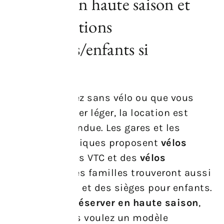
; réserver en haute saison et
vérifier options
remorques/enfants si
nécessaire.
Que vous veniez sans vélo ou que vous
préfériez voyager léger, la location est
simple et répandue. Les gares et les
centres touristiques proposent
vélos
classiques
, des VTC et des
vélos
électriques
. Les familles trouveront aussi
des remorques et des sièges pour enfants.
Il est sage de
réserver en haute saison
,
surtout si vous voulez un modèle