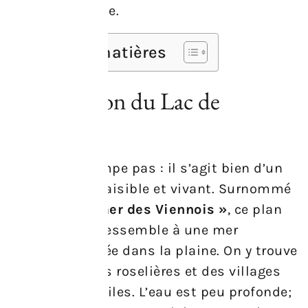
de liberté totale.
Table des matières
Présentation du Lac de
Neusiedl
Le titre ne trompe pas : il s’agit bien d’un
lieu à la fois paisible et vivant. Surnommé
souvent la
« mer des Viennois »
, ce plan
d’eau étendu ressemble à une mer
miniature posée dans la plaine. On y trouve
des plages, des roselières et des villages
aux toits de tuiles. L’eau est peu profonde;