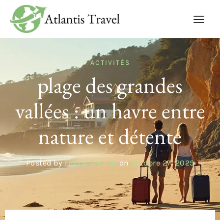
ACTIVITÉS
plage des grandes
vallées : un havre entre
nature et détente
Posted by
Fanny Gredier
on
octobre 27, 2025