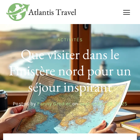
ACTIVITÉS
Que visiter dans le
Finistère nord pour un
séjour inspirant
Posted by
Fanny Gredier
on
septembre 29, 2025