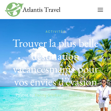
ACTIVITÉS
Trouver la plus belle
destination
vacancesmania pour
vos envies d’évasion
Posted by
Fanny Gredier
on
août 30, 2025