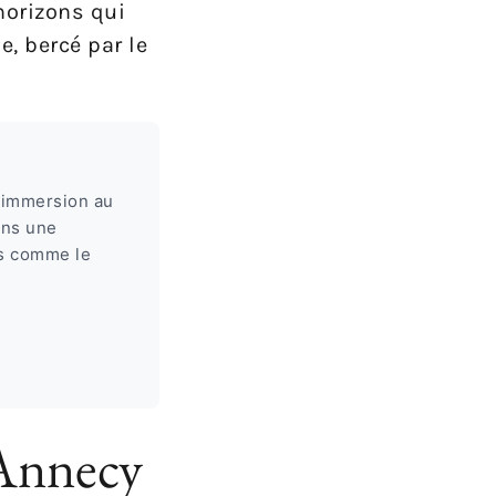
horizons qui
e, bercé par le
e immersion au
ans une
ts comme le
’Annecy